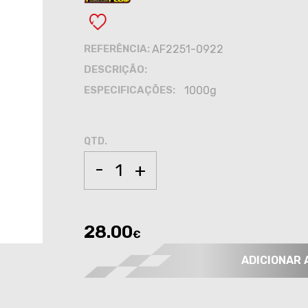
REFERÊNCIA:
AF2251-0922
DESCRIÇÃO:
ESPECIFICAÇÕES:
1000g
QTD.
-
+
28.00
€
ADICIONAR 