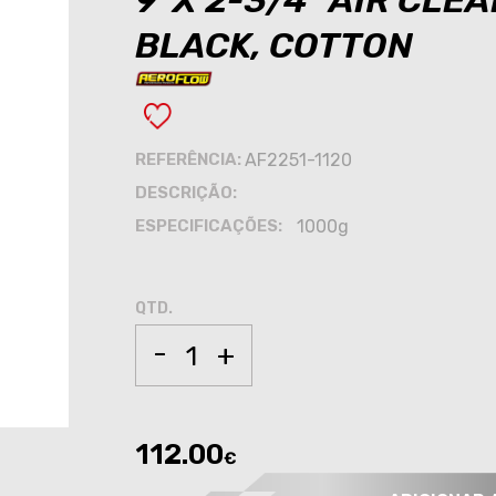
9"X 2-3/4" AIR CLE
BLACK, COTTON
REFERÊNCIA:
AF2251-1120
DESCRIÇÃO:
ESPECIFICAÇÕES:
1000g
QTD.
-
+
112.00
€