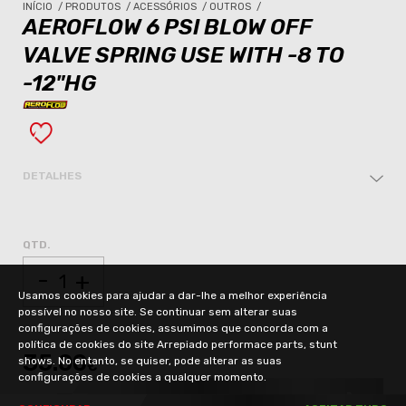
INÍCIO
/
PRODUTOS
/
ACESSÓRIOS
/
OUTROS
/
AEROFLOW 6 PSI BLOW OFF
VALVE SPRING USE WITH -8 TO
-12"HG
DETALHES
QTD.
-
+
Usamos cookies para ajudar a dar-lhe a melhor experiência
possível no nosso site. Se continuar sem alterar suas
configurações de cookies, assumimos que concorda com a
política de cookies do site Arrepiado performace parts, stunt
35.00
shows. No entanto, se quiser, pode alterar as suas
€
configurações de cookies a qualquer momento.
ADICIONAR AO CARRINHO