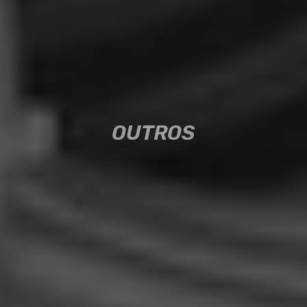
OUTROS
OUTROS