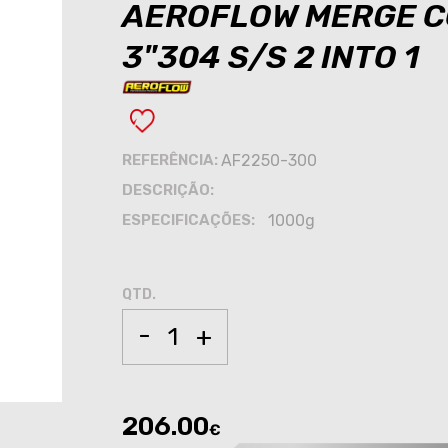
AEROFLOW MERGE C
3"304 S/S 2 INTO 1
REFERÊNCIA:
AF2250-300
DESCRIÇÃO:
ESPECIFICAÇÕES:
1000g
QTD.
-
+
206.00
€