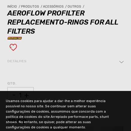
INÍCIO
/
PRODUTOS
/
ACESSÓRIOS
/
OUTROS
/
AEROFLOW PROFILTER
REPLACEMENTO-RINGS FOR ALL
FILTERS
DETALHES
QTD.
-
+
Usamos cookies para ajudar a dar-lhe a melhor experiência
possível no nosso site. Se continuar sem alterar suas
configurações de cookies, assumimos que concorda com a
política de cookies do site Arrepiado performace parts, stunt
19.00
shows. No entanto, se quiser, pode alterar as suas
€
configurações de cookies a qualquer momento.