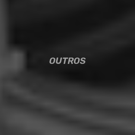
OUTROS
OUTROS