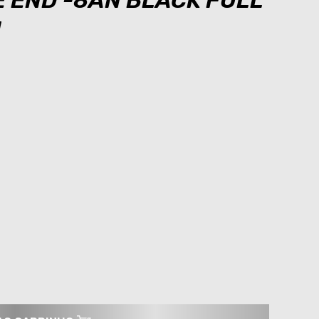
E END -8AN BLACK FULL
N