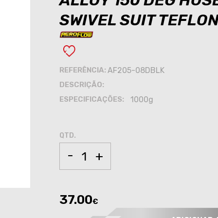
ALLOY 150 DEG HOS
SWIVEL SUIT TEFLO
REFERÊNCIA:
AF205-08DBLK
DESCRIÇÃO:
ESPECIFICAÇÕES:
1000g
QTD.
-
+
37.00
€