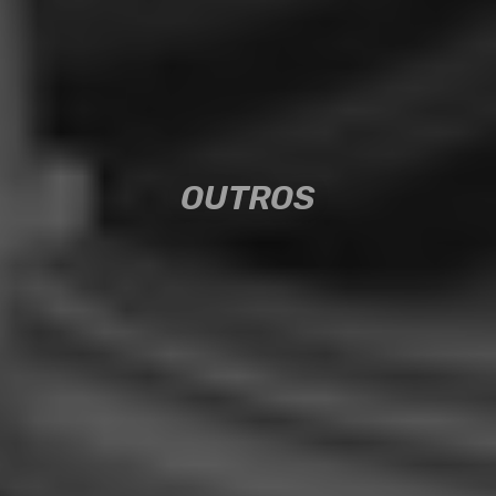
OUTROS
OUTROS