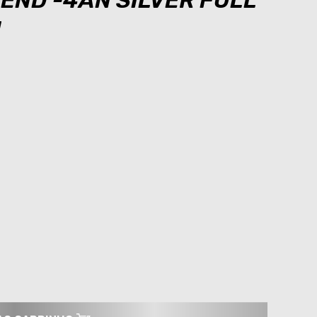
END -4AN SILVER FULL
N