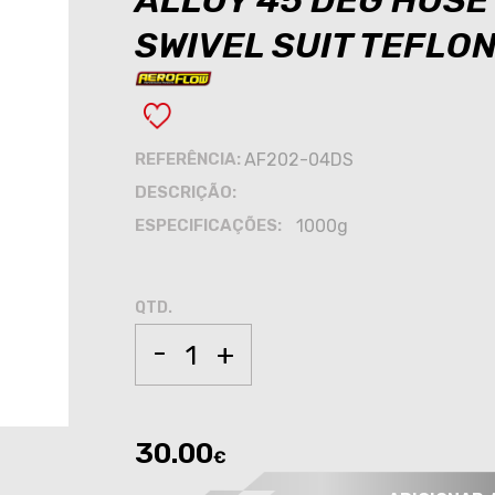
ALLOY 45 DEG HOSE 
SWIVEL SUIT TEFLO
REFERÊNCIA:
AF202-04DS
DESCRIÇÃO:
ESPECIFICAÇÕES:
1000g
QTD.
-
+
30.00
€