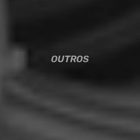
OUTROS
OUTROS