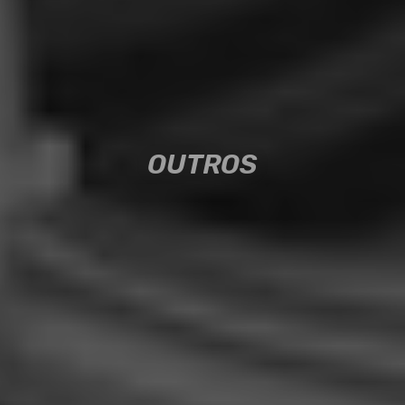
OUTROS
OUTROS