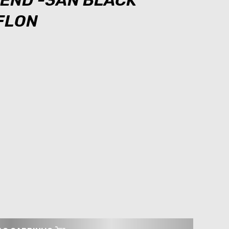
 END -3AN BLACK
EFLON