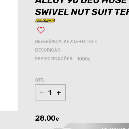
ALLOY 90 DEG HOSE
SWIVEL NUT SUIT T
REFERÊNCIA:
AF203-03DBLK
DESCRIÇÃO:
ESPECIFICAÇÕES:
1000g
QTD.
-
+
28.00
€