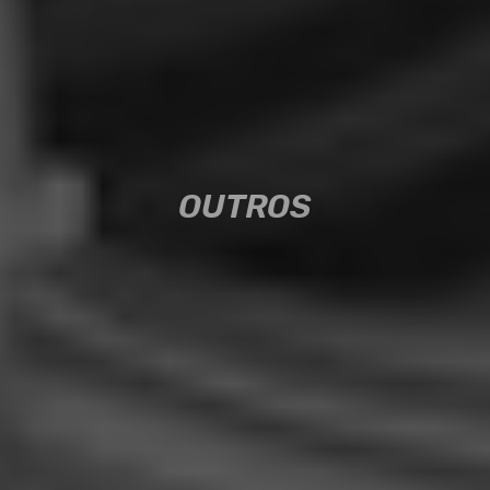
OUTROS
OUTROS