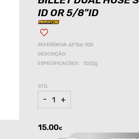
BILLET DUAL HOSE 
ID OR 5/8"ID
REFERÊNCIA:
AF156-10R
DESCRIÇÃO:
ESPECIFICAÇÕES:
1000g
QTD.
-
+
15.00
€