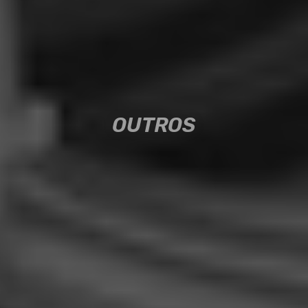
OUTROS
OUTROS