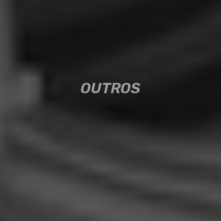
OUTROS
OUTROS