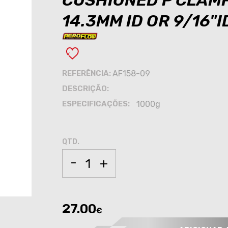
CUSHIONED P CLAMP
14.3MM ID OR 9/16"I
REFERÊNCIA:
AF158-09
DESCRIÇÃO:
ESPECIFICAÇÕES:
1000g
QTD.
-
+
27.00
€