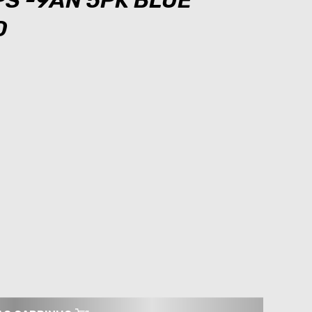
S -9AN 5PK BLUE
D