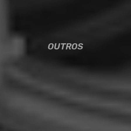
OUTROS
OUTROS