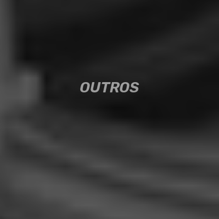
OUTROS
OUTROS