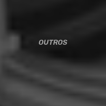
OUTROS
OUTROS