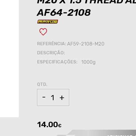
M20 X 1.5 THREAD 
AF64-2108
REFERÊNCIA:
AF59-2108-M20
DESCRIÇÃO:
ESPECIFICAÇÕES:
1000g
QTD.
-
+
14.00
€