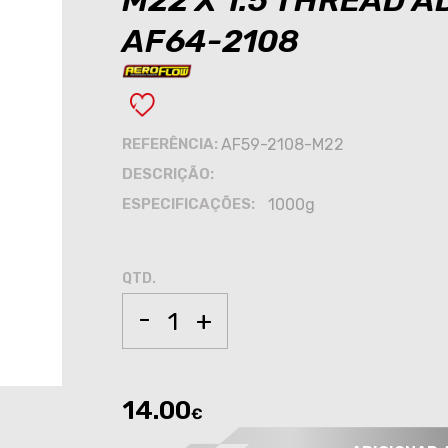
M22 X 1.5 THREAD 
AF64-2108
REFERÊNCIA:
AF59-2108-M22
DESCRIÇÃO:
ESPECIFICAÇÕES:
1000g
QTD.
-
+
14.00
€