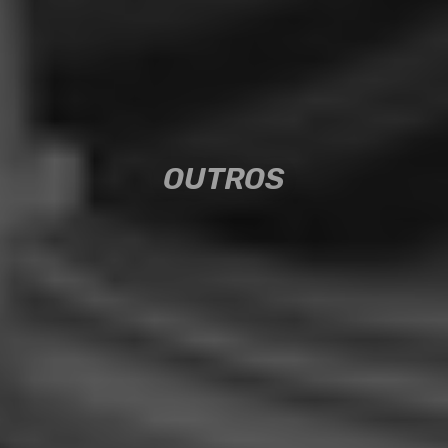
OUTROS
OUTROS