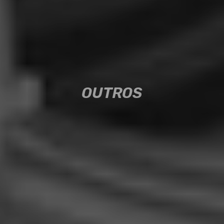
OUTROS
OUTROS