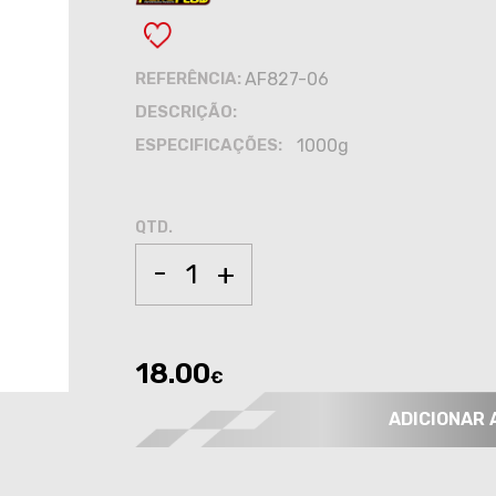
REFERÊNCIA:
AF827-06
DESCRIÇÃO:
ESPECIFICAÇÕES:
1000g
QTD.
-
+
18.00
€
ADICIONAR 