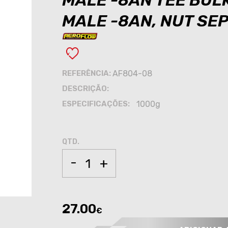
MALE -8AN TEE BUL
MALE -8AN, NUT SE
REFERÊNCIA:
AF804-08
DESCRIÇÃO:
ESPECIFICAÇÕES:
1000g
QTD.
-
+
27.00
€