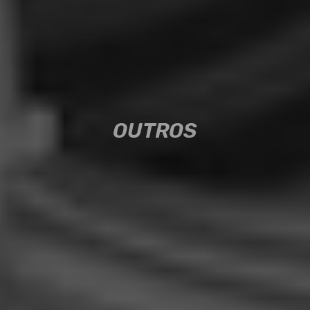
OUTROS
OUTROS