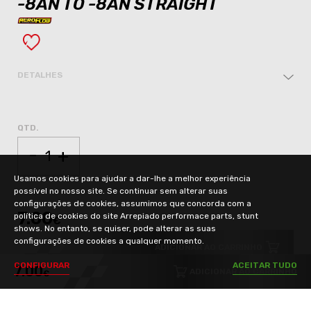
-8AN TO -8AN STRAIGHT
DETALHES
QTD.
-
+
Usamos cookies para ajudar a dar-lhe a melhor experiência
possível no nosso site. Se continuar sem alterar suas
configurações de cookies, assumimos que concorda com a
7.00
política de cookies do site Arrepiado performace parts, stunt
€
shows. No entanto, se quiser, pode alterar as suas
configurações de cookies a qualquer momento.
ADICIONAR AO CARRINHO
C
O
N
F
I
G
U
R
A
R
A
C
E
I
T
A
R
T
U
D
O
7.00
ADICIONAR AO CARRINHO
€