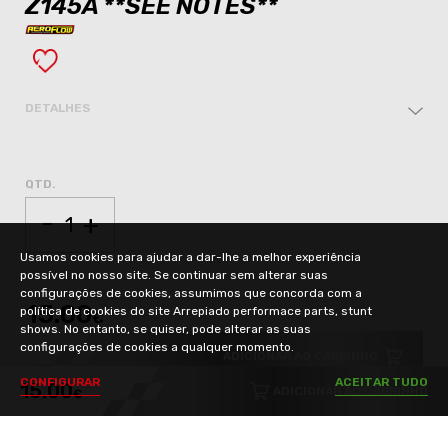
Z145A **SEE NOTES**
DETALHES
QTD.
-
+
Usamos cookies para ajudar a dar-lhe a melhor experiência
possível no nosso site. Se continuar sem alterar suas
configurações de cookies, assumimos que concorda com a
15.00
política de cookies do site Arrepiado performace parts, stunt
€
shows. No entanto, se quiser, pode alterar as suas
configurações de cookies a qualquer momento.
ADICIONAR AO CARRINHO
C
O
N
F
I
G
U
R
A
R
A
C
E
I
T
A
R
T
U
D
O
15.00
ADICIONAR AO CARRINHO
€