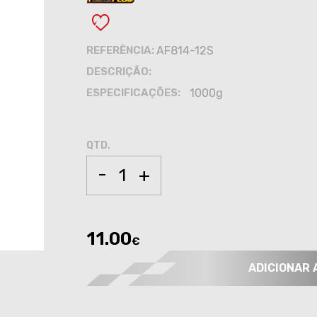
REFERÊNCIA:
AF814-12S
DESCRIÇÃO:
ESPECIFICAÇÕES:
1000g
QTD.
-
+
11.00
€
ADICIONAR 