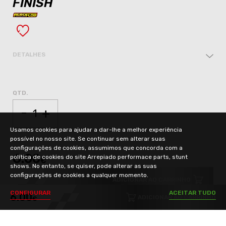
FINISH
DETALHES
QTD.
-
+
Usamos cookies para ajudar a dar-lhe a melhor experiência
possível no nosso site. Se continuar sem alterar suas
configurações de cookies, assumimos que concorda com a
6.00
política de cookies do site Arrepiado performace parts, stunt
€
shows. No entanto, se quiser, pode alterar as suas
configurações de cookies a qualquer momento.
ADICIONAR AO CARRINHO
C
O
N
F
I
G
U
R
A
R
A
C
E
I
T
A
R
T
U
D
O
6.00
ADICIONAR AO CARRINHO
€