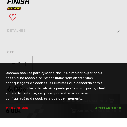
FINISH
DETALHES
QTD.
-
+
Usamos cookies para ajudar a dar-lhe a melhor experiência
possível no nosso site. Se continuar sem alterar suas
configurações de cookies, assumimos que concorda com a
6.00
política de cookies do site Arrepiado performace parts, stunt
€
shows. No entanto, se quiser, pode alterar as suas
configurações de cookies a qualquer momento.
ADICIONAR AO CARRINHO
C
O
N
F
I
G
U
R
A
R
A
C
E
I
T
A
R
T
U
D
O
6.00
ADICIONAR AO CARRINHO
€