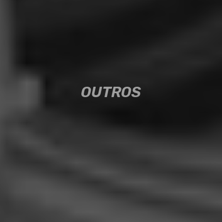
OUTROS
OUTROS