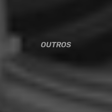
OUTROS
OUTROS