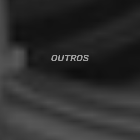
OUTROS
OUTROS