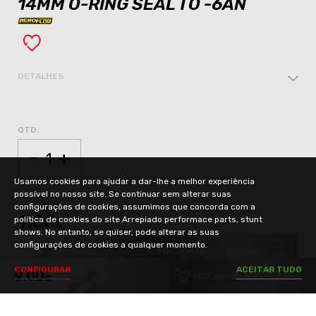
14MM O-RING SEAL TO -6AN
DETALHES
QTD.
-
+
Usamos cookies para ajudar a dar-lhe a melhor experiência
possível no nosso site. Se continuar sem alterar suas
configurações de cookies, assumimos que concorda com a
9.00
política de cookies do site Arrepiado performace parts, stunt
€
shows. No entanto, se quiser, pode alterar as suas
configurações de cookies a qualquer momento.
ADICIONAR AO CARRINHO
C
O
N
F
I
G
U
R
A
R
A
C
E
I
T
A
R
T
U
D
O
9.00
ADICIONAR AO CARRINHO
€