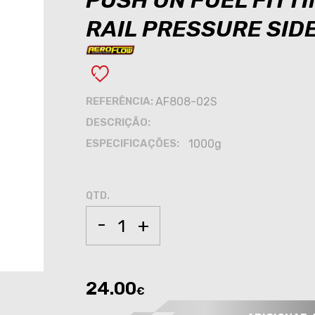
PUSH ON FUEL FITTI
RAIL PRESSURE SIDE
REFERÊNCIA:
AF808-02S
DESCRIÇÃO:
ESPECIFICAÇÕES:
1000g
QTD.
-
+
24.00
€