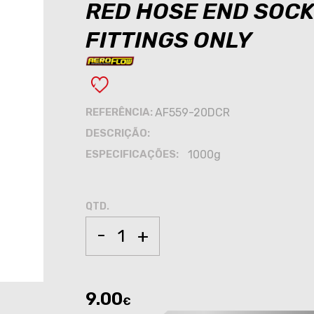
RED HOSE END SOCK
FITTINGS ONLY
REFERÊNCIA:
AF559-20DCR
DESCRIÇÃO:
ESPECIFICAÇÕES:
1000g
QTD.
-
+
9.00
€