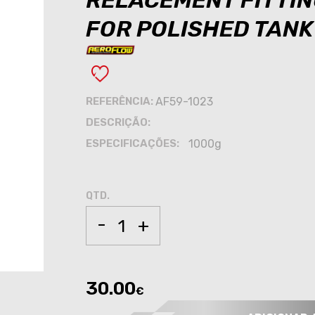
RELACEMENT FITTING
FOR POLISHED TANK
REFERÊNCIA:
AF59-1023
DESCRIÇÃO:
ESPECIFICAÇÕES:
1000g
QTD.
-
+
30.00
€