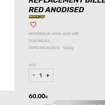
REPLACEMENT BILLE
RED ANODISED
REFERÊNCIA:
AF59-460-48R
DESCRIÇÃO:
ESPECIFICAÇÕES:
1000g
QTD.
-
+
60.00
€