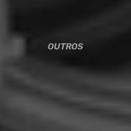
OUTROS
OUTROS