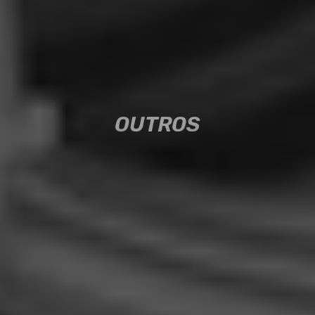
OUTROS
OUTROS