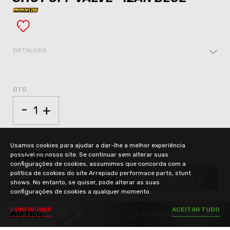
DETALHES
QTD.
-
+
Usamos cookies para ajudar a dar-lhe a melhor experiência
69.00
possível no nosso site. Se continuar sem alterar suas
€
configurações de cookies, assumimos que concorda com a
política de cookies do site Arrepiado performace parts, stunt
ADICIONAR AO CARRINHO
shows. No entanto, se quiser, pode alterar as suas
configurações de cookies a qualquer momento.
C
O
N
F
I
G
U
R
A
R
A
C
E
I
T
A
R
T
U
D
O
69.00
ADICIONAR AO CARRINHO
€