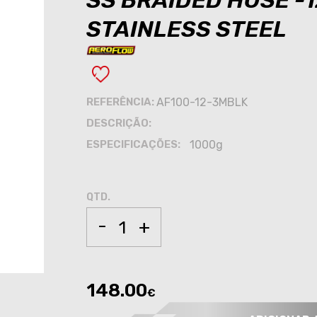
SS BRAIDED HOSE -
STAINLESS STEEL
REFERÊNCIA:
AF100-12-3MBLK
DESCRIÇÃO:
ESPECIFICAÇÕES:
1000g
QTD.
-
+
148.00
€