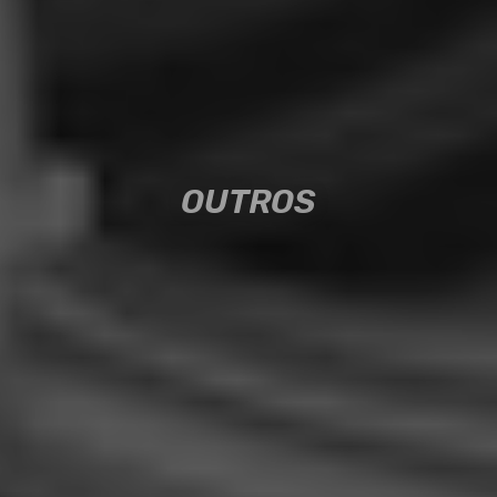
OUTROS
OUTROS