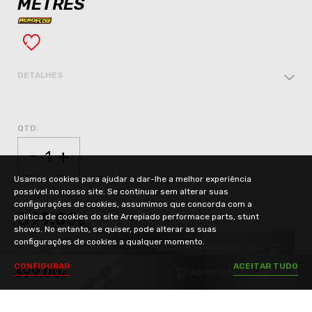
METRES
DETALHES
QTD.
-
+
Usamos cookies para ajudar a dar-lhe a melhor experiência
possível no nosso site. Se continuar sem alterar suas
configurações de cookies, assumimos que concorda com a
399.00
política de cookies do site Arrepiado performace parts, stunt
€
shows. No entanto, se quiser, pode alterar as suas
configurações de cookies a qualquer momento.
ADICIONAR AO CARRINHO
C
O
N
F
I
G
U
R
A
R
A
C
E
I
T
A
R
T
U
D
O
399.00
ADICIONAR AO CARRINHO
€