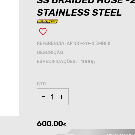
SS BRAIDED HOSE -
STAINLESS STEEL
REFERÊNCIA:
AF100-20-4.5MBLK
DESCRIÇÃO:
ESPECIFICAÇÕES:
1000g
QTD.
-
+
600.00
€