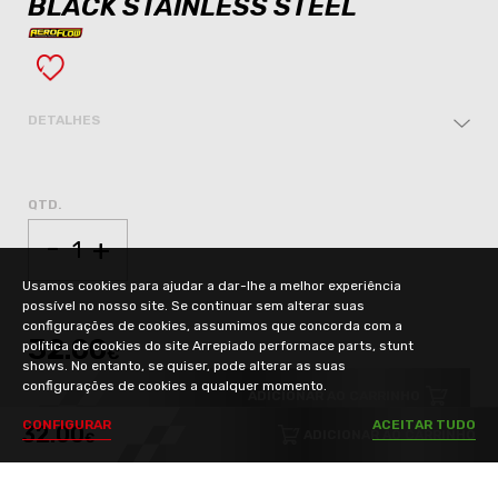
BLACK STAINLESS STEEL
DETALHES
QTD.
-
+
Usamos cookies para ajudar a dar-lhe a melhor experiência
possível no nosso site. Se continuar sem alterar suas
configurações de cookies, assumimos que concorda com a
32.00
política de cookies do site Arrepiado performace parts, stunt
€
shows. No entanto, se quiser, pode alterar as suas
configurações de cookies a qualquer momento.
ADICIONAR AO CARRINHO
C
O
N
F
I
G
U
R
A
R
A
C
E
I
T
A
R
T
U
D
O
32.00
ADICIONAR AO CARRINHO
€