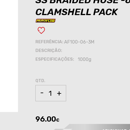
SS BRAIDED HOSE -
CLAMSHELL PACK
REFERÊNCIA:
AF100-06-3M
DESCRIÇÃO:
ESPECIFICAÇÕES:
1000g
QTD.
-
+
96.00
€