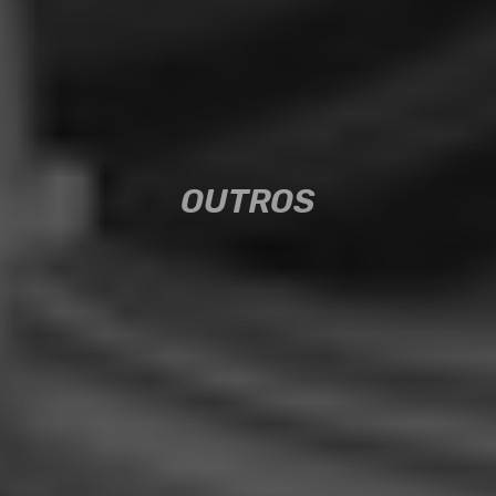
OUTROS
OUTROS