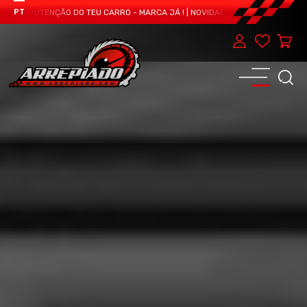
 MANUTENÇÃO DO TEU CARRO - MARCA JÁ !
|
NOVIDADE | ARREPIADO TEAM APR
PT