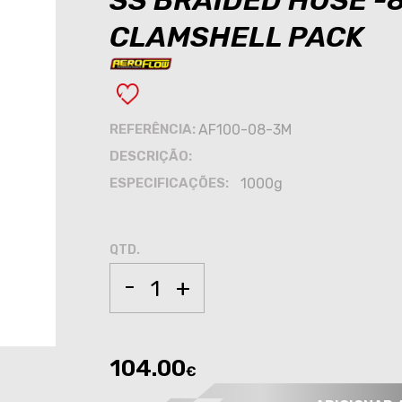
SS BRAIDED HOSE -
CLAMSHELL PACK
REFERÊNCIA:
AF100-08-3M
DESCRIÇÃO:
ESPECIFICAÇÕES:
1000g
QTD.
-
+
104.00
€