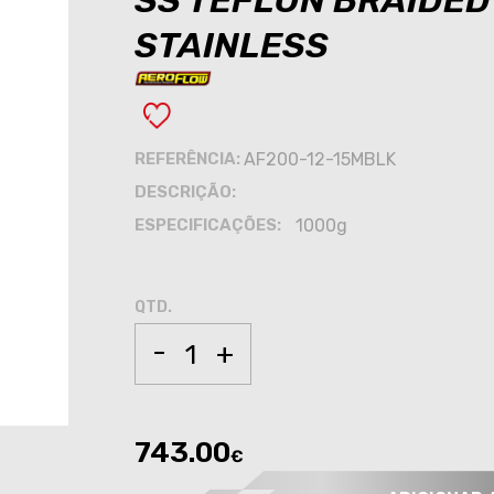
SS TEFLON BRAIDED
STAINLESS
REFERÊNCIA:
AF200-12-15MBLK
DESCRIÇÃO:
ESPECIFICAÇÕES:
1000g
QTD.
-
+
743.00
€